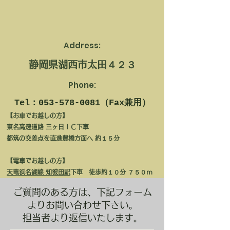
Address:
​静岡県湖西市太田４２３
Phone:
Tel：053-578-0081（Fax兼用）
【お車でお越しの方】
東名高速道路 三ヶ日ＩＣ下車
都筑の交差点を直進豊橋方面へ 約１５分
【電車でお越しの方】
天竜浜名湖線 知波田駅
下車 徒歩約１０分 ７５０ｍ
​ご質問のある方は、下記フォーム
よりお問い合わせ下さい。
担当者より返信いたします。