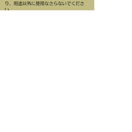
り、用途以外に使用なさらないでくださ
い。
エネルギーを大切に使うため、節電、節水
にご協力ください。
当キャンプ場はキリスト教青少年育成の施
設でありますので、場内は禁酒・禁煙とな
っております
この料金表および利用規約の変更について
は、日本同盟基督教団理事会の承認を得て
施行される。
施行日 2010年1月1
日
HAMANAKO
BIBLE CAMP
浜名湖バイブルキャンプ
〒431‐0404